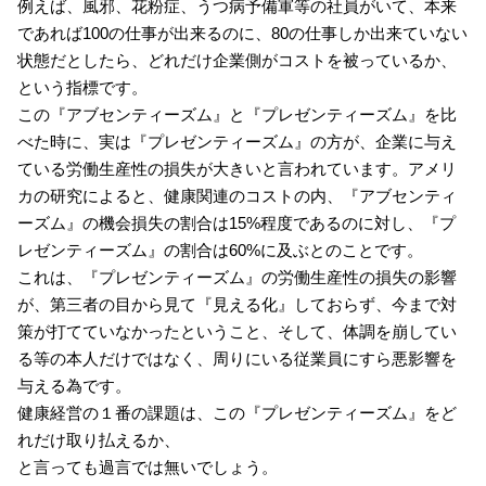
例えば、風邪、花粉症、うつ病予備軍等の社員がいて、本来
であれば100の仕事が出来るのに、80の仕事しか出来ていない
状態だとしたら、どれだけ企業側がコストを被っているか、
という指標です。
この『アブセンティーズム』と『プレゼンティーズム』を比
べた時に、実は『プレゼンティーズム』の方が、企業に与え
ている労働生産性の損失が大きいと言われています。アメリ
カの研究によると、健康関連のコストの内、『アブセンティ
ーズム』の機会損失の割合は15%程度であるのに対し、『プ
レゼンティーズム』の割合は60%に及ぶとのことです。
これは、『プレゼンティーズム』の労働生産性の損失の影響
が、第三者の目から見て『見える化』しておらず、今まで対
策が打てていなかったということ、そして、体調を崩してい
る等の本人だけではなく、周りにいる従業員にすら悪影響を
与える為です。
健康経営の１番の課題は、この『プレゼンティーズム』をど
れだけ取り払えるか、
と言っても過言では無いでしょう。