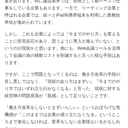
案があります。特に建設業界では、依然として紙ベースで仕
事をしている企業もあります。一方で、リーディング企業と
呼ばれる企業では、続々とiPad等携帯端末を利用した業務効
率化が進められています。
しかし、これも企業によっては『今までのやり方』を変える
ことに拒否反応があり、思うように導入が進んでいない、と
いうのが現状かと思います。他にも、Web会議ツールを活用
して会議の為の移動コストを削減すると言った様な手段はあ
ります。
ですが、ここで問題となってくるのは、働き方改革の手段の
良し悪しではなく、『現状のあり方はまずい』『今までのや
り方ではいずれ立ち行かなくなる』と言った、現状に対する
経営陣の問題意識が『肌感』として足りないことです。
『働き方改革をしないとまずいらしい』というおぼろげな危
機感が『このままでは企業が成り立たなくなる』というとこ
ろまで進化しなければ、変革をしない企業様もいるかもしれ