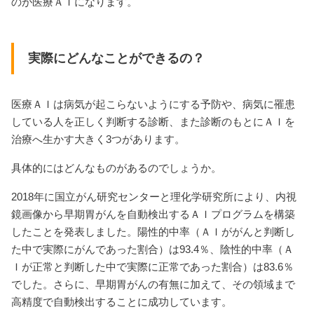
のが医療ＡＩになります。
実際にどんなことができるの？
医療ＡＩは病気が起こらないようにする予防や、病気に罹患
している人を正しく判断する診断、また診断のもとにＡＩを
治療へ生かす大きく3つがあります。
具体的にはどんなものがあるのでしょうか。
2018年に国立がん研究センターと理化学研究所により、内視
鏡画像から早期胃がんを自動検出するＡＩプログラムを構築
したことを発表しました。陽性的中率（ＡＩががんと判断し
た中で実際にがんであった割合）は93.4％、陰性的中率（Ａ
Ｉが正常と判断した中で実際に正常であった割合）は83.6％
でした。さらに、早期胃がんの有無に加えて、その領域まで
高精度で自動検出することに成功しています。