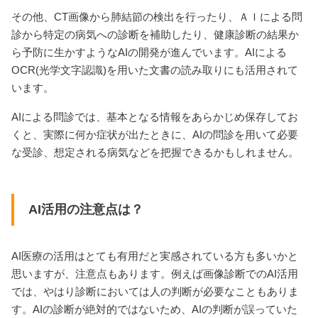
その他、CT画像から肺結節の検出を行ったり、ＡＩによる問
診から特定の病気への診断を補助したり、健康診断の結果か
ら予防に生かすようなAIの開発が進んでいます。AIによる
OCR(光学文字認識)を用いた文書の読み取りにも活用されて
います。
AIによる問診では、基本となる情報をあらかじめ保存してお
くと、実際に何か症状が出たときに、AIの問診を用いて必要
な受診、想定される病気などを把握できるかもしれません。
AI活用の注意点は？
AI医療の活用はとても有用だと実感されている方も多いかと
思いますが、注意点もあります。例えば画像診断でのAI活用
では、やはり診断においては人の判断が必要なこともありま
す。AIの診断が絶対的ではないため、AIの判断が誤っていた