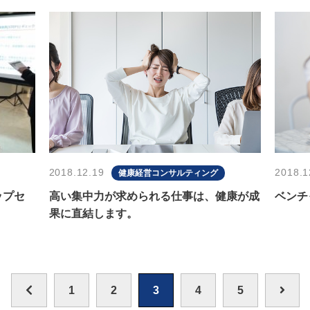
2018.12.19
2018.1
健康経営コンサルティング
ップセ
高い集中力が求められる仕事は、健康が成
ベンチ
果に直結します。
1
2
3
4
5